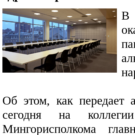
В 
о
п
а
на
Об этом, как передает 
сегодня на коллеги
Мингорисполкома глав