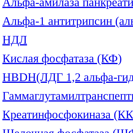
Альфа-амилаза панкреати
Альфа-1 антитрипсин (ал
НДЛ
Кислая фосфатаза (КФ)
HBDH(ЛДГ 1,2 альфа-гид
Гаммаглутамилтранспепт
Креатинфосфокиназа (КК