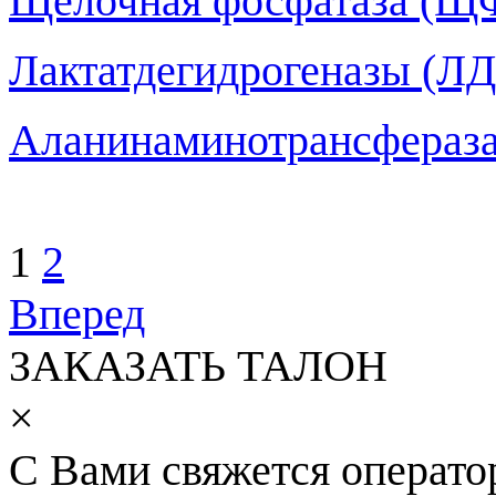
Щелочная фосфатаза (Щ
Лактатдегидрогеназы (ЛД
Аланинаминотрансфераза
1
2
Вперед
ЗАКАЗАТЬ ТАЛОН
×
С Вами свяжется операто