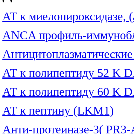
АТ к миелопироксидазе,
ANCA профиль-иммунобло
Антицитоплазматические
АТ к полипептиду 52 K 
АТ к полипептиду 60 K 
АТ к пептину (LKM1)
Анти-протеиназе-3( РR3