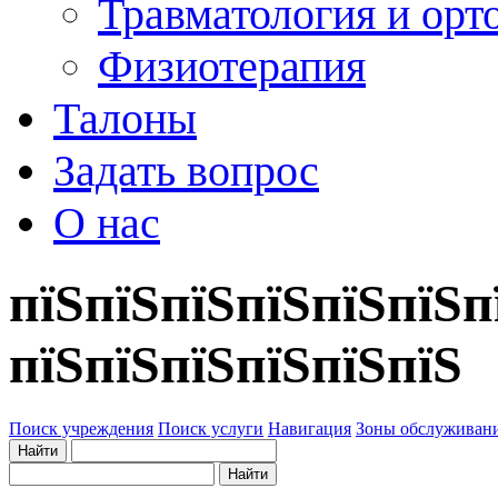
Травматология и орт
Физиотерапия
Талоны
Задать вопрос
О нас
пїЅпїЅпїЅпїЅпїЅпїЅп
пїЅпїЅпїЅпїЅпїЅпїЅ
Поиск учреждения
Поиск услуги
Навигация
Зоны обслуживан