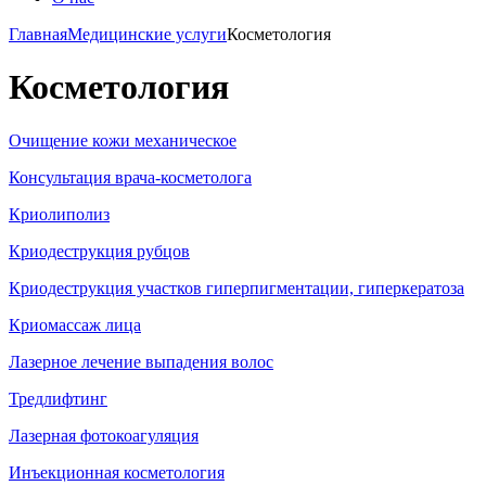
Главная
Медицинские услуги
Косметология
Косметология
Очищение кожи механическое
Консультация врача-косметолога
Криолиполиз
Криодеструкция рубцов
Криодеструкция участков гиперпигментации, гиперкератоза
Криомассаж лица
Лазерное лечение выпадения волос
Тредлифтинг
Лазерная фотокоагуляция
Инъекционная косметология