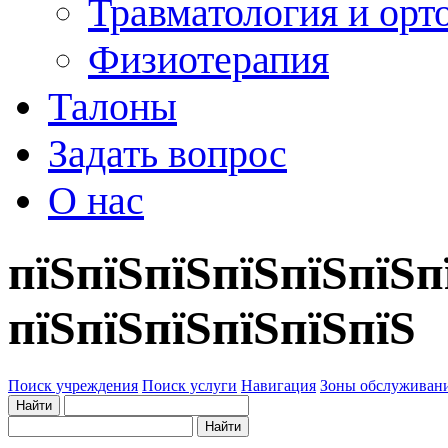
Травматология и орт
Физиотерапия
Талоны
Задать вопрос
О нас
пїЅпїЅпїЅпїЅпїЅпїЅп
пїЅпїЅпїЅпїЅпїЅпїЅ
Поиск учреждения
Поиск услуги
Навигация
Зоны обслуживан