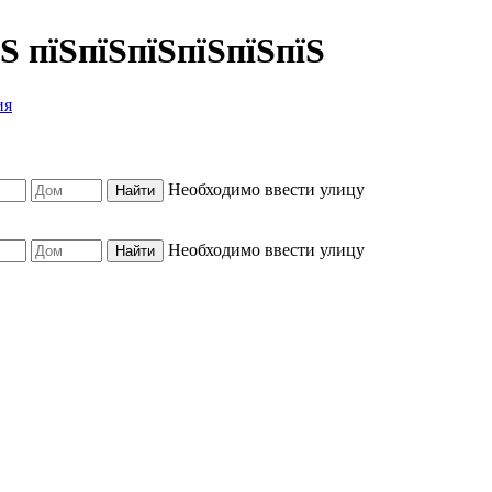
їЅ пїЅпїЅпїЅпїЅпїЅпїЅ
ия
Необходимо ввести улицу
Необходимо ввести улицу