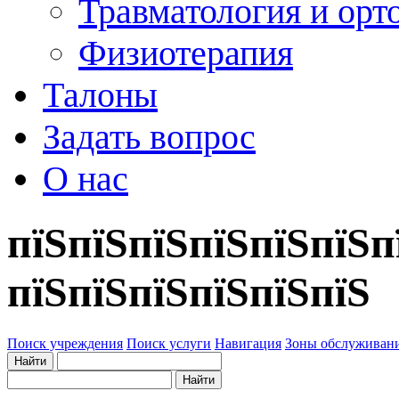
Травматология и орт
Физиотерапия
Талоны
Задать вопрос
О нас
пїЅпїЅпїЅпїЅпїЅпїЅп
пїЅпїЅпїЅпїЅпїЅпїЅ
Поиск учреждения
Поиск услуги
Навигация
Зоны обслуживан