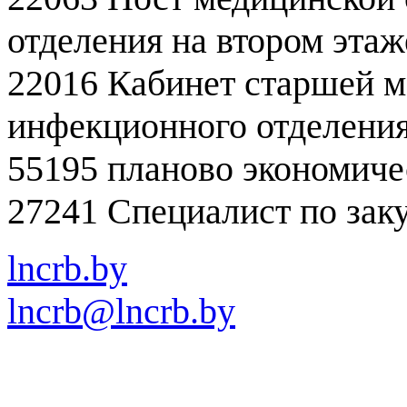
отделения на втором этаж
22016 Кабинет старшей м
инфекционного отделени
55195 планово экономич
27241 Специалист по за
lncrb.by
lncrb@lncrb.by