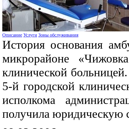
Описание
Услуги
Зоны обслуживания
История основания амб
микрорайоне «Чижовка
клинической больницей.
5-й городской клиничес
исполкома администра
получила юридическую с