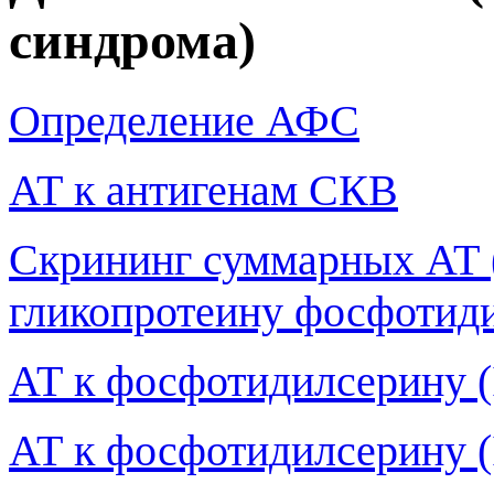
синдрома)
Определение АФС
АТ к антигенам СКВ
Скрининг суммарных АТ (
гликопротеину фосфотиди
АТ к фосфотидилсерину (
АТ к фосфотидилсерину (