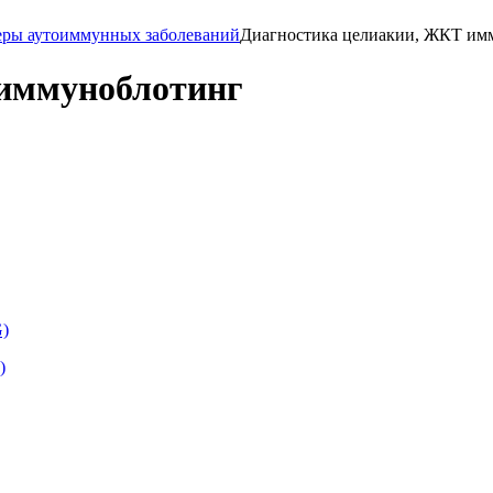
ры аутоиммунных заболеваний
Диагностика целиакии, ЖКТ им
 иммуноблотинг
G)
)