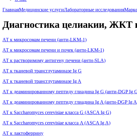
Главная
Медицинские услуги
Лабораторные исследования
Марке
Диагностика целиакии, ЖКТ
АТ к микросомам печени (анти-LKM-1)
АТ к микросомам печени и почек (анти-LKM-1)
АТ к растворимому антигену печени (анти-SLA)
АТ к тканевой трансглутаминазе Ig G
АТ к тканевой трансглутаминазе Ig A
АТ к деаминированному пептиду глиадина Ig G (анти-DGP Ig 
АТ к деаминированному пептиду глиадина Ig A (анти-DGP Ig A
АТ к Saccharomyces cerevisiae класса G (ASCA Ig G)
АТ к Saccharomyces cerevisiae класса A (ASCA Ig A)
АТ к лактоферрину