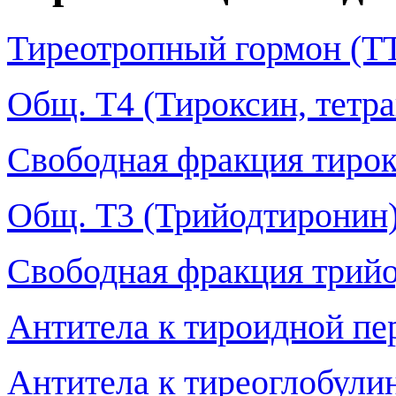
Тиреотропный гормон (Т
Общ. Т4 (Тироксин, тетр
Свободная фракция тирокс
Общ. Т3 (Трийодтиронин
Свободная фракция трийод
Антитела к тироидной пе
Антитела к тиреоглобулин