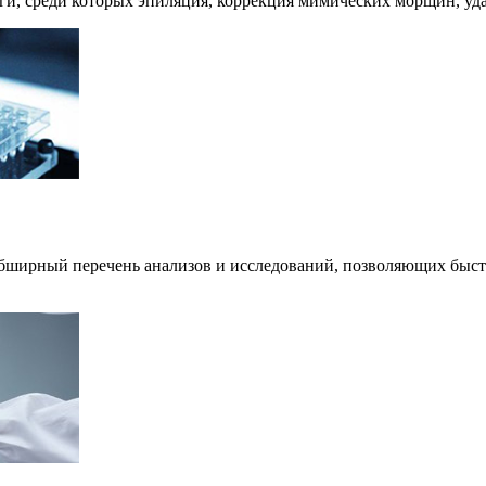
и, среди которых эпиляция, коррекция мимических морщин, уда
бширный перечень анализов и исследований, позволяющих быстро