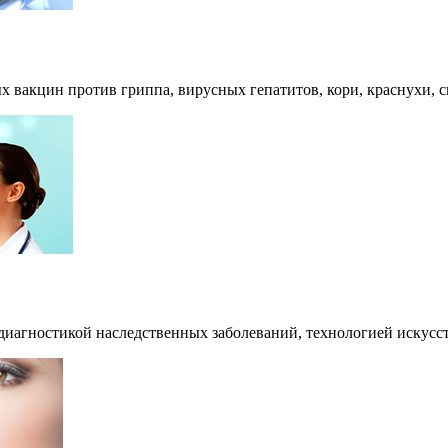
 вакцин против гриппа, вирусных гепатитов, кори, краснухи, с
диагностикой наследственных заболеваний, технологией искусс