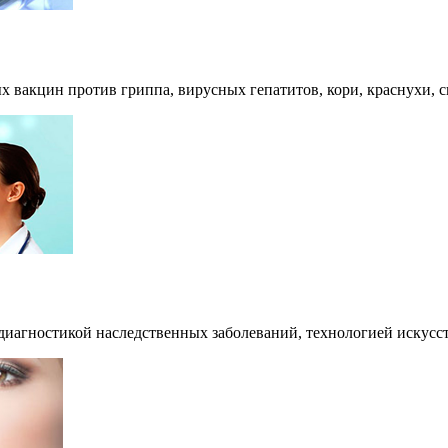
 вакцин против гриппа, вирусных гепатитов, кори, краснухи, с
диагностикой наследственных заболеваний, технологией искусс