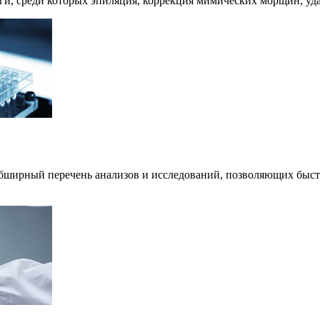
и, среди которых эпиляция, коррекция мимических морщин, уда
бширный перечень анализов и исследований, позволяющих быстро