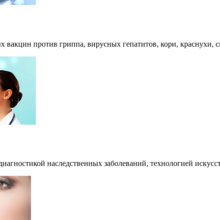
 вакцин против гриппа, вирусных гепатитов, кори, краснухи, с
диагностикой наследственных заболеваний, технологией искусс