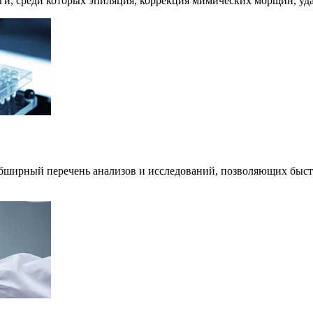
и, среди которых эпиляция, коррекция мимических морщин, уда
бширный перечень анализов и исследований, позволяющих быстро