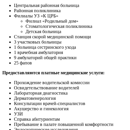
Центральная районная больница
Районная поликлиника
Филиалы УЗ «К ЦРБ»
Филиал «Родильный дом»
Стоматологическая поликлиника
Детская больница
Станция скорой медицинской помощи
3 участковых больницы
1 больница сестринского ухода
1 врачебная амбулатория
9 амбулаторий общей практики
25 фапов
Предоставляются платные медицинские услуги:
Прохождение водительской комиссии
Освидетельствование водителей
Лабораторная диагностика
Дерматовенерология
Консультации врачей-специалистов
Акушерство и гинекология
УЗИ
Справка абитуриентам
Пребывание в палате повышенной комфортности
Эндоскопические исследования