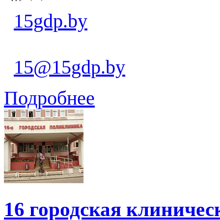
15gdp.by
15@15gdp.by
Подробнее
16 городская клиниче