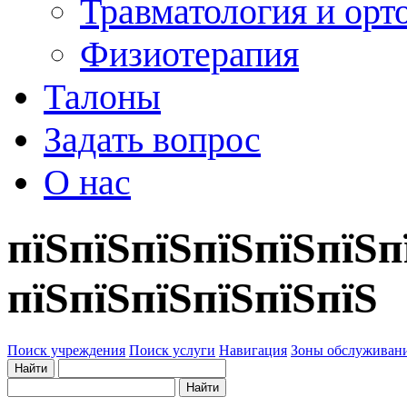
Травматология и орт
Физиотерапия
Талоны
Задать вопрос
О нас
пїЅпїЅпїЅпїЅпїЅпїЅп
пїЅпїЅпїЅпїЅпїЅпїЅ
Поиск учреждения
Поиск услуги
Навигация
Зоны обслуживан